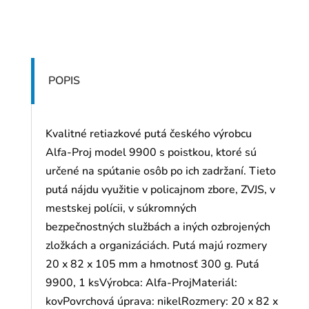
POPIS
Kvalitné retiazkové putá českého výrobcu
Alfa-Proj model 9900 s poistkou, ktoré sú
určené na spútanie osôb po ich zadržaní. Tieto
putá nájdu využitie v policajnom zbore, ZVJS, v
mestskej polícii, v súkromných
bezpečnostných službách a iných ozbrojených
zložkách a organizáciách. Putá majú rozmery
20 x 82 x 105 mm a hmotnosť 300 g. Putá
9900, 1 ksVýrobca: Alfa-ProjMateriál:
kovPovrchová úprava: nikelRozmery: 20 x 82 x