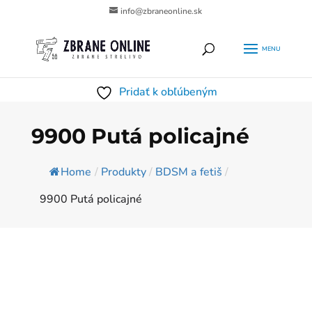
info@zbraneonline.sk
Products
HĽADAŤ
search
Pridať k obľúbeným
9900 Putá policajné
Home
/
Produkty
/
BDSM a fetiš
/
9900 Putá policajné