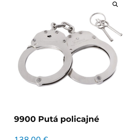
9900 Putá policajné
138,00
€