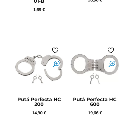
98,90
€
01-B
1,69
€
Putá Perfecta HC
Putá Perfecta HC
200
600
14,90
€
19,66
€