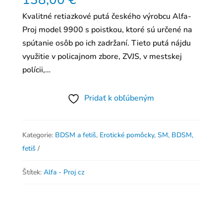
Kvalitné retiazkové putá českého výrobcu Alfa-
Proj model 9900 s poistkou, ktoré sú určené na
spútanie osôb po ich zadržaní. Tieto putá nájdu
využitie v policajnom zbore, ZVJS, v mestskej
polícii,…
Pridať k obľúbeným
Kategorie:
BDSM a fetiš
,
Erotické pomôcky
,
SM, BDSM,
fetiš
Štítek:
Alfa - Proj cz