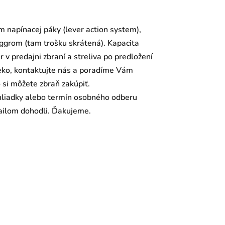
 napínacej páky (lever action system),
grom (tam trošku skrátená). Kapacita
v predajni zbraní a streliva po predložení
leko, kontaktujte nás a poradíme Vám
o si môžete zbraň zakúpiť.
liadky alebo termín osobného odberu
mailom dohodli. Ďakujeme.