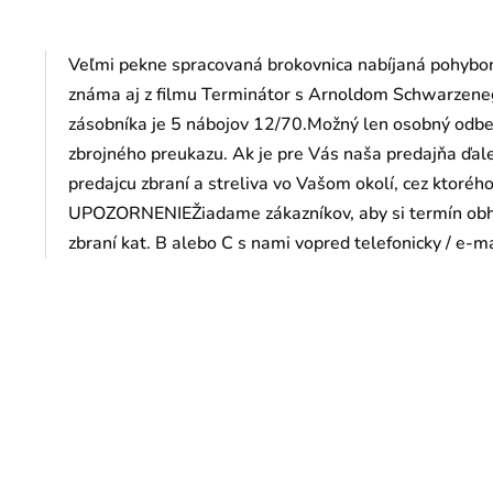
Veľmi pekne spracovaná brokovnica nabíjaná pohybom
známa aj z filmu Terminátor s Arnoldom Schwarzeneg
zásobníka je 5 nábojov 12/70.Možný len osobný odber 
zbrojného preukazu. Ak je pre Vás naša predajňa ďa
predajcu zbraní a streliva vo Vašom okolí, cez ktoréh
UPOZORNENIEŽiadame zákazníkov, aby si termín obh
zbraní kat. B alebo C s nami vopred telefonicky / e-