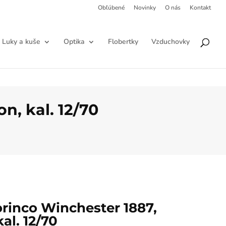
Obľúbené
Novinky
O nás
Kontakt
Products
HĽADAŤ
search
Luky a kuše
Optika
Flobertky
Vzduchovky
n, kal. 12/70
rinco Winchester 1887,
al. 12/70