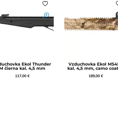
duchovka Ekol Thunder
Vzduchovka Ekol MS4
M čierna kal. 4,5 mm
kal. 4,5 mm, camo coa
117,00
€
189,00
€