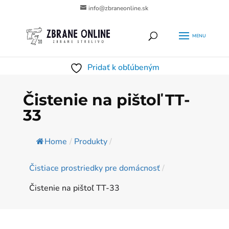
info@zbraneonline.sk
Products
HĽADAŤ
search
Pridať k obľúbeným
Čistenie na pištoľ TT-
33
Home
/
Produkty
/
Čistiace prostriedky pre domácnosť
/
Čistenie na pištoľ TT-33