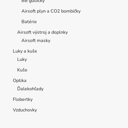
BB guľôčky
Airsoft plyn a CO2 bombičky
Batérie
Airsoft výstroj a doplnky
Airsoft masky
Luky a kuše
Luky
Kuše
Optika
Ďalekohľady
Flobertky
Vzduchovky