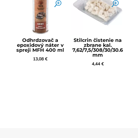
Odhrdzovač a
Stilcrin čistenie na
epoxidový náter v
zbrane kal.
spreji MFH 400 ml
7,62/7,5/308/30/30.6
mm
13,08
€
4,44
€