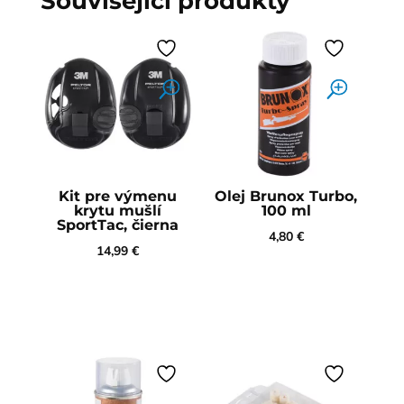
Související produkty
Kit pre výmenu
Olej Brunox Turbo,
krytu mušlí
100 ml
SportTac, čierna
4,80
€
14,99
€