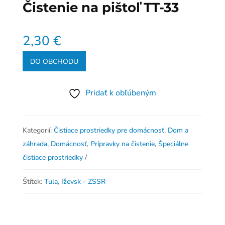
Čistenie na pištoľ TT-33
2,30
€
DO OBCHODU
Pridať k obľúbeným
Kategorií:
Čistiace prostriedky pre domácnosť
,
Dom a
záhrada
,
Domácnosť
,
Prípravky na čistenie
,
Špeciálne
čistiace prostriedky
Štítek:
Tula, Iževsk - ZSSR