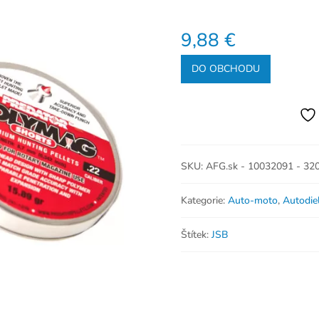
9,88
€
DO OBCHODU
SKU:
AFG.sk - 10032091 - 32
Kategorie:
Auto-moto
,
Autodie
Štítek:
JSB