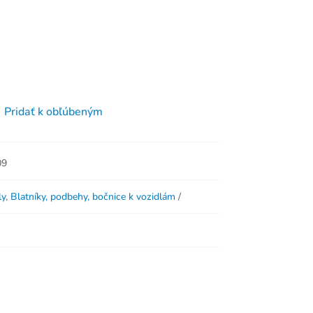
Pridať k obľúbeným
09
ly
,
Blatníky, podbehy, bočnice k vozidlám