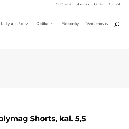
Obľúbené
Novinky
O nás
Kontakt
Products
HĽADAŤ
search
Luky a kuše
Optika
Flobertky
Vzduchovky
lymag Shorts, kal. 5,5