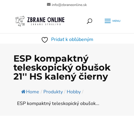
info@zbraneonline.sk
Products
HĽADAŤ
search
Pridať k obľúbeným
ESP kompaktný
teleskopický obušok
21'' HS kalený čierny
Home
/
Produkty
/
Hobby
/
ESP kompaktný teleskopický obušok...