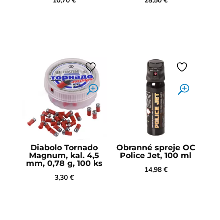
10,70
€
28,50
€
Diabolo Tornado
Obranné spreje OC
Magnum, kal. 4,5
Police Jet, 100 ml
mm, 0,78 g, 100 ks
14,98
€
3,30
€