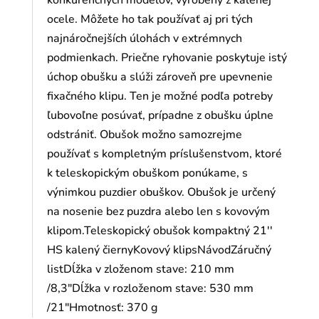
konkurenčných modelov, vyrobený z kalenej
ocele. Môžete ho tak používať aj pri tých
najnáročnejších úlohách v extrémnych
podmienkach. Priečne ryhovanie poskytuje istý
úchop obušku a slúži zároveň pre upevnenie
fixačného klipu. Ten je možné podľa potreby
ľubovoľne posúvať, prípadne z obušku úplne
odstrániť. Obušok možno samozrejme
používať s kompletným príslušenstvom, ktoré
k teleskopickým obuškom ponúkame, s
výnimkou puzdier obuškov. Obušok je určený
na nosenie bez puzdra alebo len s kovovým
klipom.Teleskopický obušok kompaktný 21''
HS kalený čiernyKovový klipsNávodZáručný
listDĺžka v zloženom stave: 210 mm
/8,3"Dĺžka v rozloženom stave: 530 mm
/21"Hmotnosť: 370 g