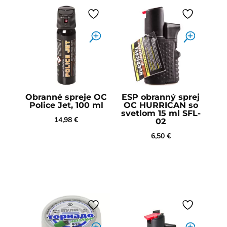
Obranné spreje OC
ESP obranný sprej
Police Jet, 100 ml
OC HURRICAN so
svetlom 15 ml SFL-
14,98
€
02
6,50
€