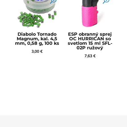
Diabolo Tornado
ESP obranný sprej
Magnum, kal. 4,5
OC HURRICAN so
mm, 0,58 g, 100 ks
svetlom 15 ml SFL-
02P ružový
3,00
€
7,63
€