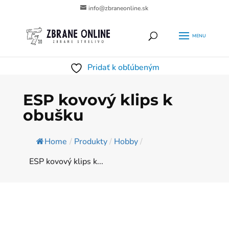
info@zbraneonline.sk
Products
HĽADAŤ
search
Pridať k obľúbeným
ESP kovový klips k
obušku
Home
/
Produkty
/
Hobby
/
ESP kovový klips k...