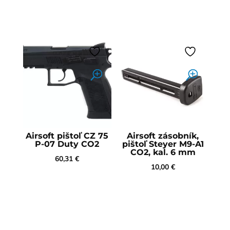
Airsoft pištoľ CZ 75
Airsoft zásobník,
P-07 Duty CO2
pištoľ Steyer M9-A1
CO2, kal. 6 mm
60,31
€
10,00
€