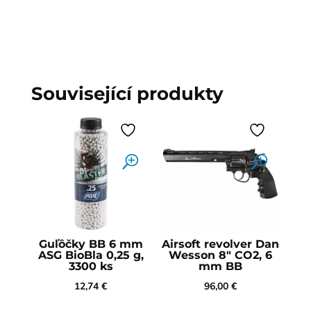
Související produkty
Guľôčky BB 6 mm
Airsoft revolver Dan
ASG BioBla 0,25 g,
Wesson 8" CO2, 6
3300 ks
mm BB
12,74
€
96,00
€