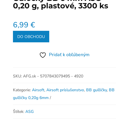
0,20 g, plastové, 3300 ks
6,99
€
DO OBCHODU
Pridať k obľúbeným
SKU:
AFG.sk - 5707843079495 - 4920
Kategorie:
Airsoft
,
Airsoft príslušenstvo
,
BB guľôčky
,
BB
guľôčky 0,20g 6mm
Štítek:
ASG