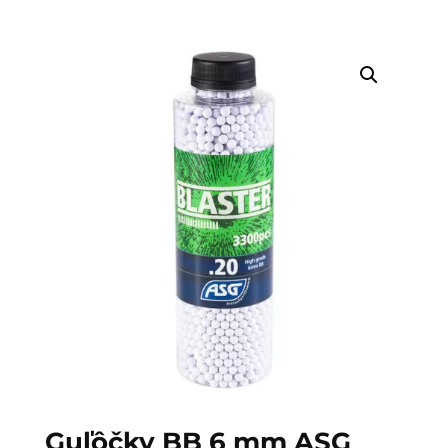
Guľôčky BB 6 mm ASG