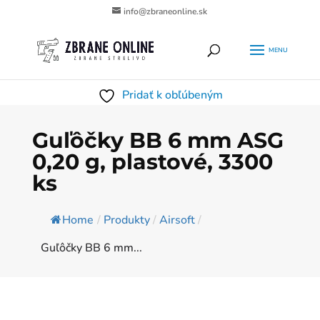
info@zbraneonline.sk
Products
HĽADAŤ
search
Pridať k obľúbeným
Guľôčky BB 6 mm ASG
0,20 g, plastové, 3300
ks
Home
/
Produkty
/
Airsoft
/
Guľôčky BB 6 mm...