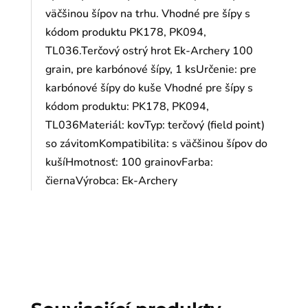
väčšinou šípov na trhu. Vhodné pre šípy s
kódom produktu PK178, PK094,
TL036.Terčový ostrý hrot Ek-Archery 100
grain, pre karbónové šípy, 1 ksUrčenie: pre
karbónové šípy do kuše Vhodné pre šípy s
kódom produktu: PK178, PK094,
TL036Materiál: kovTyp: terčový (field point)
so závitomKompatibilita: s väčšinou šípov do
kušíHmotnosť: 100 grainovFarba:
čiernaVýrobca: Ek-Archery