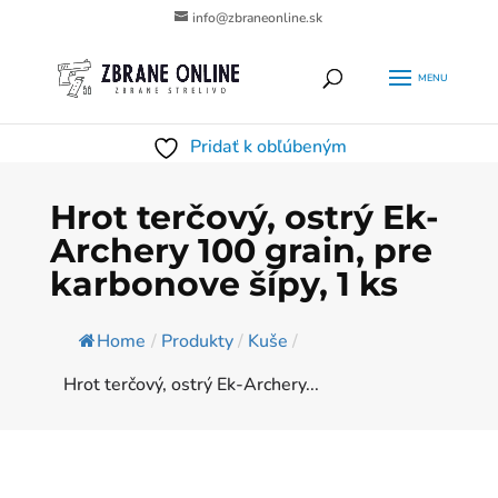
info@zbraneonline.sk
Products
HĽADAŤ
search
Pridať k obľúbeným
Hrot terčový, ostrý Ek-
Archery 100 grain, pre
karbonove šípy, 1 ks
Home
/
Produkty
/
Kuše
/
Hrot terčový, ostrý Ek-Archery...