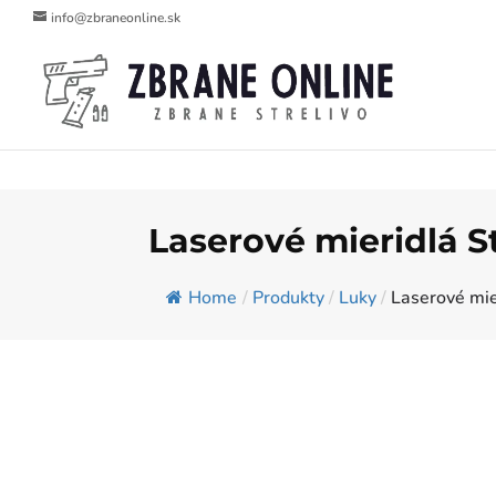
info@zbraneonline.sk
Laserové mieridlá 
Home
/
Produkty
/
Luky
/
Laserové mi