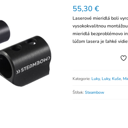
55,30
€
Laserové mieridlá boli vy
vysokokvalitnou montážou
mieridlá bezproblémovo i
lúčom lasera je ľahké vidie
Kategorie:
Luky
,
Luky, Kuše
,
Mie
Štítek:
Steambow