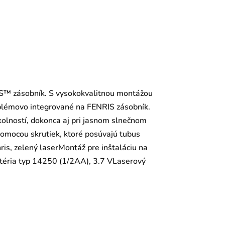
IS™ zásobník. S vysokokvalitnou montážou
blémovo integrované na FENRIS zásobník.
kolností, dokonca aj pri jasnom slnečnom
pomocou skrutiek, ktoré posúvajú tubus
is, zelený laserMontáž pre inštaláciu na
téria typ 14250 (1/2AA), 3.7 VLaserový