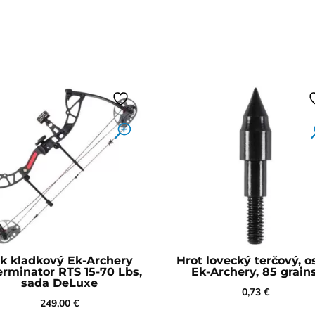
k kladkový Ek-Archery
Hrot lovecký terčový, o
erminator RTS 15-70 Lbs,
Ek-Archery, 85 grains
sada DeLuxe
0,73
€
249,00
€