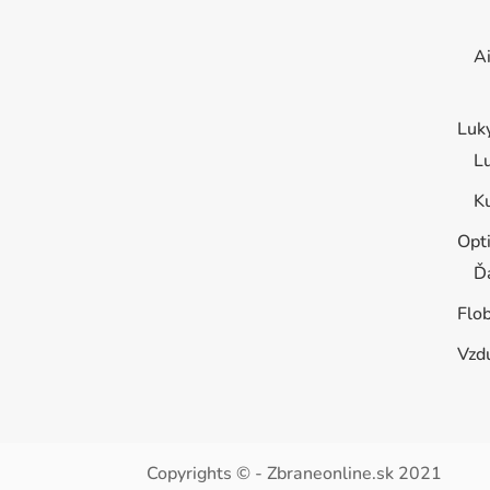
Ai
Luk
L
K
Opt
Ď
Flo
Vzd
Copyrights © - Zbraneonline.sk 2021