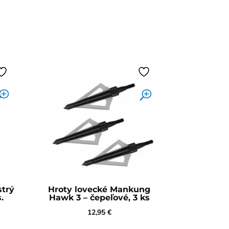
strý
Hroty lovecké Mankung
.
Hawk 3 – čepeľové, 3 ks
12,95
€