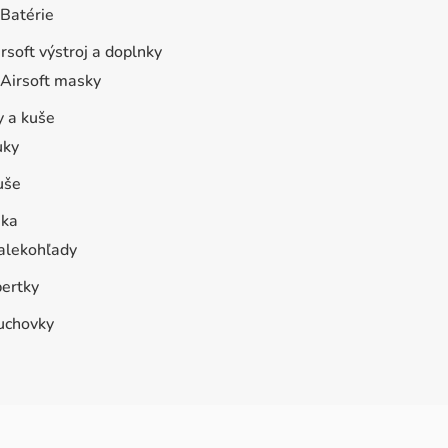
Batérie
rsoft výstroj a doplnky
Airsoft masky
y a kuše
uky
uše
ika
alekohľady
bertky
uchovky