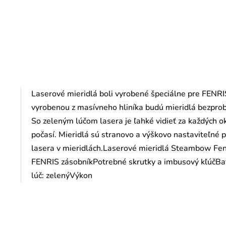
Laserové mieridlá boli vyrobené špeciálne pre FENR
vyrobenou z masívneho hliníka budú mieridlá bezpro
So zeleným lúčom lasera je ľahké vidieť za každých o
počasí. Mieridlá sú stranovo a výškovo nastaviteľné 
lasera v mieridlách.Laserové mieridlá Steambow Fenr
FENRIS zásobníkPotrebné skrutky a imbusový kľúčBa
lúč: zelenýVýkon