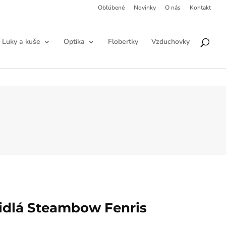
Obľúbené
Novinky
O nás
Kontakt
Products
HĽADAŤ
search
Luky a kuše
Optika
Flobertky
Vzduchovky
idlá Steambow Fenris