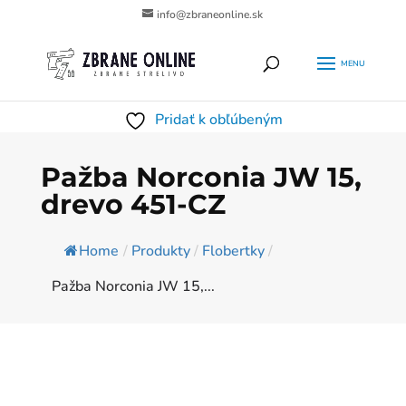
info@zbraneonline.sk
Products
HĽADAŤ
search
Pridať k obľúbeným
Pažba Norconia JW 15,
drevo 451-CZ
Home
/
Produkty
/
Flobertky
/
Pažba Norconia JW 15,...