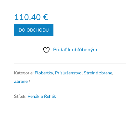
110,40
€
DO OBCHODU
Pridať k obľúbeným
Kategorie:
Flobertky
,
Príslušenstvo
,
Strelné zbrane
,
Zbrane
Štítek:
Řehák a Řehák