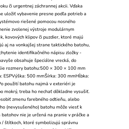
oku či urgentnej záchrannej akcii. Vďaka
 uložiť vybavenie presne podľa potrieb a
je systémovo riešené pomocou nosného
enie zvolenej výstroje modulárnym
, kovových klipov či puzdier, ktoré majú
aj na vonkajšej strane taktického batohu,
ichytenie identifikačného nápisu zložky -
avyše obsahuje špeciálne vrecká, do
ajšie rozmery batohu:500 × 300 × 100 mm
bca: ESPVýška: 500 mmŠírka: 300 mmHĺbka:
žití batohu najmä v exteriéri je
ebo mokrý, treba ho nechať dôkladne vysušiť.
sobiť zmenu farebného odtieňu, alebo
ého (nevysušeného) batohu môže viesť k
a batohov nie je určená na pranie v práčke a
 / štítkoch, ktoré symbolizujú správnu