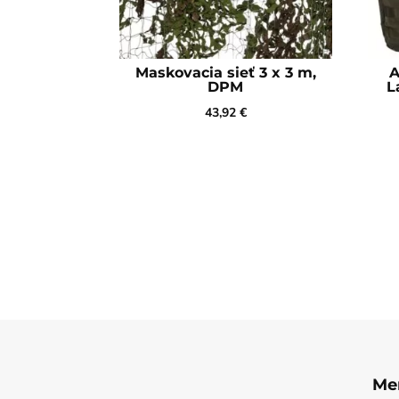
Maskovacia sieť 3 x 3 m,
A
DPM
L
43,92
€
Me