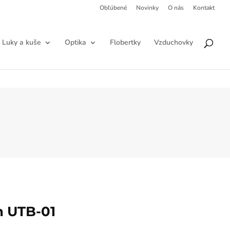
Obľúbené
Novinky
O nás
Kontakt
Products
HĽADAŤ
search
Luky a kuše
Optika
Flobertky
Vzduchovky
h UTB-01