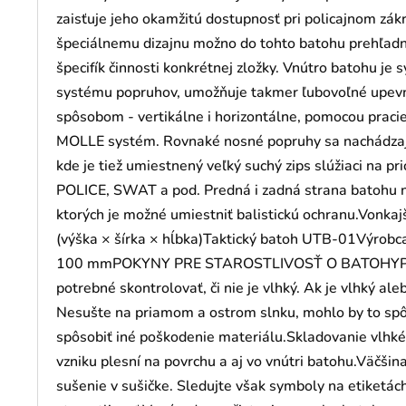
zaisťuje jeho okamžitú dostupnosť pri policajnom zákr
špeciálnemu dizajnu možno do tohto batohu prehľadne
špecifík činnosti konkrétnej zložky. Vnútro batohu 
systému popruhov, umožňuje takmer ľubovoľné upevn
spôsobom - vertikálne i horizontálne, pomocou praciek
MOLLE systém. Rovnaké nosné popruhy sa nachádzajú 
kde je tiež umiestnený veľký suchý zips slúžiaci na pr
POLICE, SWAT a pod. Predná i zadná strana batohu n
ktorých je možné umiestniť balistickú ochranu.Vonk
(výška × šírka × hĺbka)Taktický batoh UTB-01Výro
100 mmPOKYNY PRE STAROSTLIVOSŤ O BATOHYPo pou
potrebné skontrolovať, či nie je vlhký. Ak je vlhký al
Nesušte na priamom a ostrom slnku, mohlo by to spô
spôsobiť iné poškodenie materiálu.Skladovanie vlhk
vzniku plesní na povrchu a aj vo vnútri batohu.Väčšin
sušenie v sušičke. Sledujte však symboly na etiketách