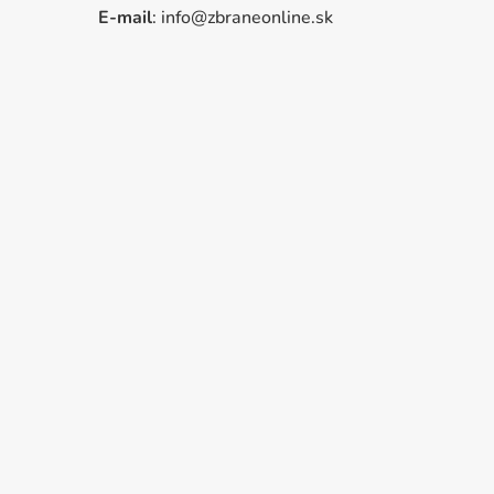
E-mail
: info@zbraneonline.sk