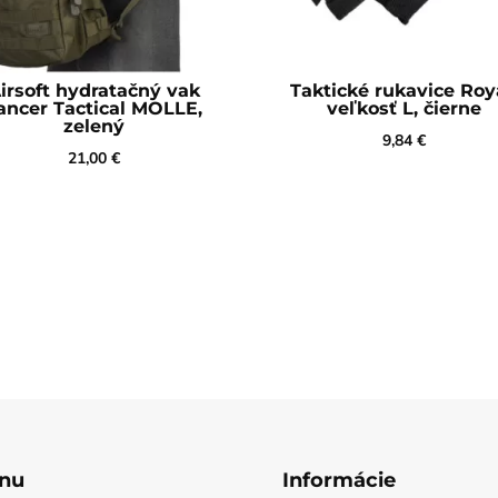
irsoft hydratačný vak
Taktické rukavice Roy
ancer Tactical MOLLE,
veľkosť L, čierne
zelený
9,84
€
21,00
€
nu
Informácie