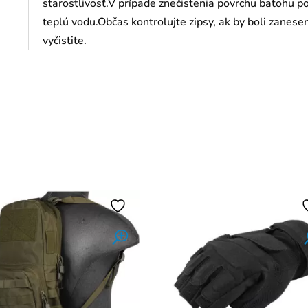
starostlivosť.V prípade znečistenia povrchu batohu 
teplú vodu.Občas kontrolujte zipsy, ak by boli zan
vyčistite.