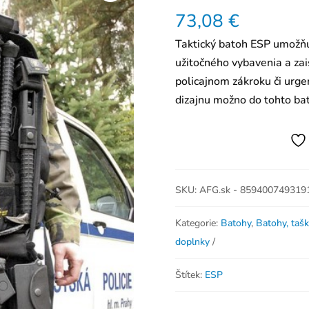
73,08
€
Taktický batoh ESP umožňu
užitočného vybavenia a zai
policajnom zákroku či urge
dizajnu možno do tohto b
SKU:
AFG.sk - 8594007493191
Kategorie:
Batohy
,
Batohy, tašk
doplnky
Štítek:
ESP