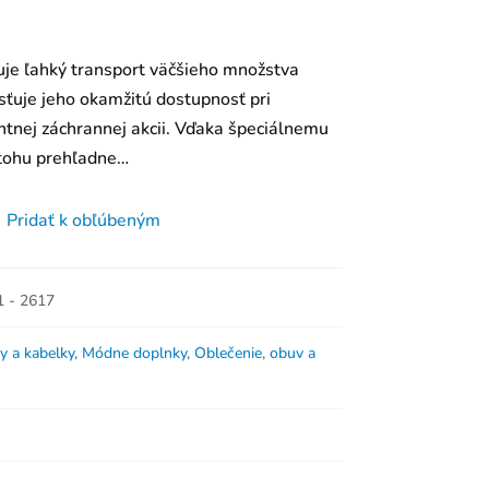
je ľahký transport väčšieho množstva
sťuje jeho okamžitú dostupnosť pri
ntnej záchrannej akcii. Vďaka špeciálnemu
atohu prehľadne…
Pridať k obľúbeným
 - 2617
y a kabelky
,
Módne doplnky
,
Oblečenie, obuv a