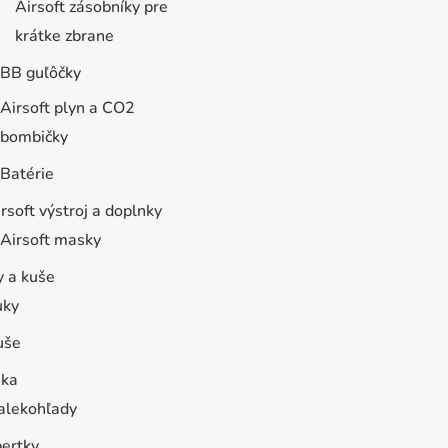
Airsoft zásobníky pre
krátke zbrane
BB guľôčky
Airsoft plyn a CO2
bombičky
Batérie
rsoft výstroj a doplnky
Airsoft masky
y a kuše
uky
uše
ika
alekohľady
bertky