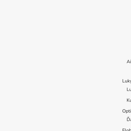
Ai
Luk
L
K
Opt
Ď
Flo