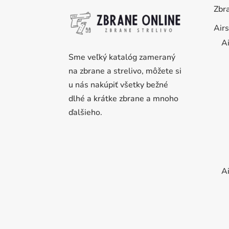
Zbr
Airs
Ai
Sme veľký katalóg zameraný
na zbrane a strelivo, môžete si
u nás nakúpiť všetky bežné
dlhé a krátke zbrane a mnoho
ďalšieho.
Ai