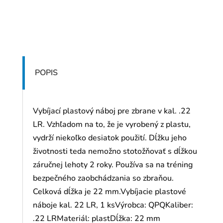
POPIS
Vybíjací plastový náboj pre zbrane v kal. .22
LR. Vzhľadom na to, že je vyrobený z plastu,
vydrží niekoľko desiatok použití. Dĺžku jeho
životnosti teda nemožno stotožňovať s dĺžkou
záručnej lehoty 2 roky. Používa sa na tréning
bezpečného zaobchádzania so zbraňou.
Celková dĺžka je 22 mm.Vybíjacie plastové
náboje kal. 22 LR, 1 ksVýrobca: QPQKaliber:
.22 LRMateriál: plastDĺžka: 22 mm