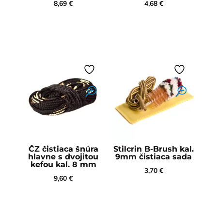
8,69
€
4,68
€
ČZ čistiaca šnúra
Stilcrin B-Brush kal.
hlavne s dvojitou
9mm čistiaca sada
kefou kal. 8 mm
3,70
€
9,60
€