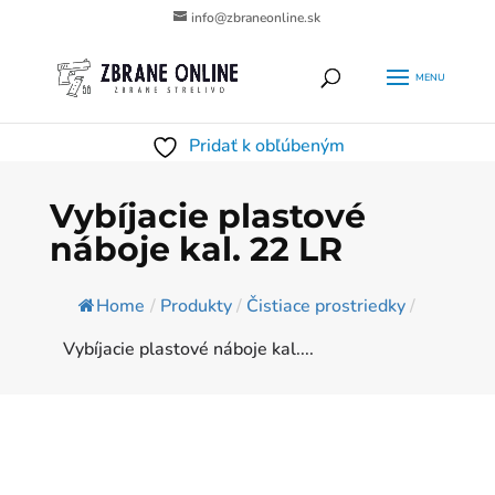
info@zbraneonline.sk
Products
HĽADAŤ
search
Pridať k obľúbeným
Vybíjacie plastové
náboje kal. 22 LR
Home
/
Produkty
/
Čistiace prostriedky
/
Vybíjacie plastové náboje kal....