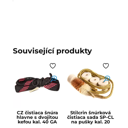
Související produkty
CZ čistiaca šnúra
Stilcrin šnúrková
hlavne s dvojitou
čistiaca sada SP-CL
kefou kal. 40 GA
na pušky kal. 20