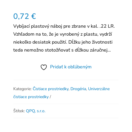
0,72
€
Vybíjací plastový náboj pre zbrane v kal. .22 LR.
Vzhľadom na to, že je vyrobený z plastu, vydrží
niekoľko desiatok použití. Dĺžku jeho životnosti
teda nemožno stotožňovať s dĺžkou záručnej…
Pridať k obľúbeným
Kategorie:
Čistiace prostriedky
,
Drogéria
,
Univerzálne
čistiace prostriedky
Štítek:
QPQ, s.r.o.